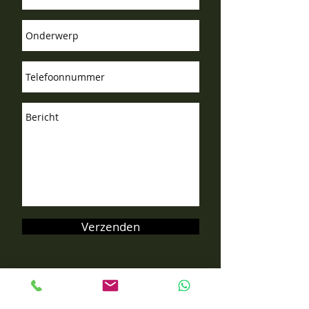
Verzenden
Kinderhuissingel 4 | 2013 AS
Haarlem |
info@deleerplaats.nl
|